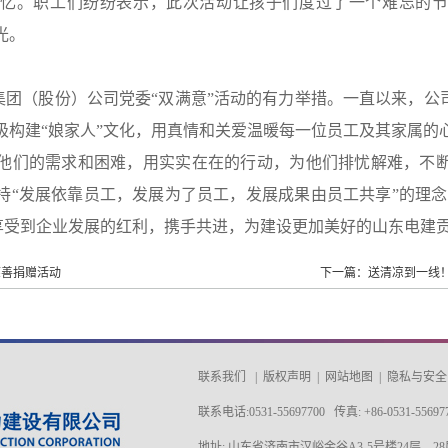
回忆。职工们纷纷表示，此次活动让孩子们度过了一个难忘的节
光。
团（股份）公司党委“双满意”活动的有力举措。一直以来，公司
极构建“娘家人”文化，用真情和关爱温暖每一位员工及其家属的
他们的需求和困难，用实实在在的行动，为他们排忧解难，不
持“发展依靠员工，发展为了员工，发展成果由员工共享”的理念，
实享受到企业发展的红利，携手共进，为建设更加美好的山东电建
慈善捐赠活动
下一篇：送清凉到一线！
联系我们
|
版权声明
|
网站地图
|
隐私与安全
联系电话:0531-55697700 传真: +86-0531-55697
地址: 山东省济南市汉峪金谷A3-5号楼24层—28