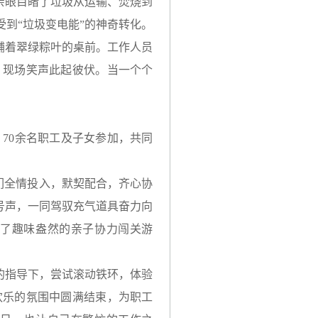
亲眼目睹了垃圾从运输、焚烧到
到“垃圾变电能”的神奇转化。
铺着翠绿粽叶的桌前。工作人员
，现场笑声此起彼伏。当一个个
，70余名职工及子女参加，共同
们全情投入，默契配合，齐心协
号声，一同驾驭充气道具奋力向
了趣味盎然的亲子协力闯关游
的指导下，尝试滚动铁环，体验
欢乐的氛围中圆满结束，为职工