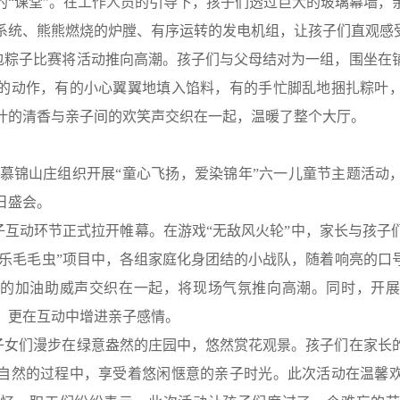
的“课堂”。在工作人员的引导下，孩子们透过巨大的玻璃幕墙，
系统、熊熊燃烧的炉膛、有序运转的发电机组，让孩子们直观感受
包粽子比赛将活动推向高潮。孩子们与父母结对为一组，围坐在
的动作，有的小心翼翼地填入馅料，有的手忙脚乱地捆扎粽叶
叶的清香与亲子间的欢笑声交织在一起，温暖了整个大厅。
于慕锦山庄组织开展“童心飞扬，爱染锦年”六一儿童节主题活动
日盛会。
子互动环节正式拉开帷幕。在游戏“无敌风火轮”中，家长与孩子
“快乐毛毛虫”项目中，各组家庭化身团结的小战队，随着响亮的口
们的加油助威声交织在一起，将现场气氛推向高潮。同时，开展
，更在互动中增进亲子感情。
子女们漫步在绿意盎然的庄园中，悠然赏花观景。孩子们在家长
自然的过程中，享受着悠闲惬意的亲子时光。此次活动在温馨