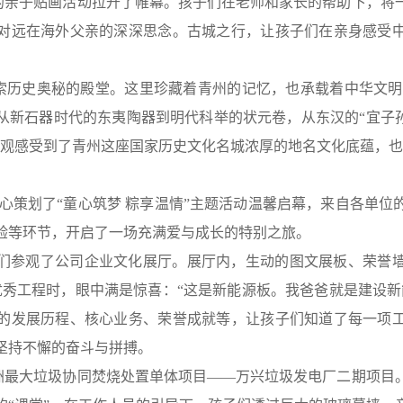
的亲子贴画活动拉开了帷幕。孩子们在老师和家长的帮助下，将
对远在海外父亲的深深思念。古城之行，让孩子们在亲身感受
索历史奥秘的殿堂。这里珍藏着青州的记忆，也承载着中华文明
从新石器时代的东夷陶器到明代科举的状元卷，从东汉的“宜子孙
直观感受到了青州这座国家历史文化名城浓厚的地名文化底蕴，
精心策划了“童心筑梦 粽享温情”主题活动温馨启幕，来自各单位
验等环节，开启了一场充满爱与成长的特别之旅。
们参观了公司企业文化展厅。展厅内，生动的图文展板、荣誉
优秀工程时，眼中满是惊喜：“这是新能源板。我爸爸就是建设新
的发展历程、核心业务、荣誉成就等，让孩子们知道了每一项
坚持不懈的奋斗与拼搏。
洲最大垃圾协同焚烧处置单体项目——万兴垃圾发电厂二期项目