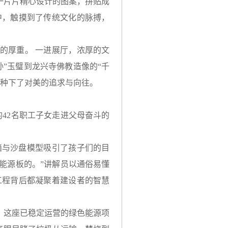
一片片精心设计的图案，拼贴成
中，触摸到了传统文化的脉搏，
的厚重。 一进展厅，浓厚的文
”玉璧到龙兴寺佛教造像的“千
也种下了对美的追求与向往。
的42名职工子女走进父母奋斗的
墙与沙盘模型吸引了孩子们的目
能源板的。”讲解员以通俗易懂
工程背后都凝聚着建设者的智慧
。这座已稳定运营的绿色能源项