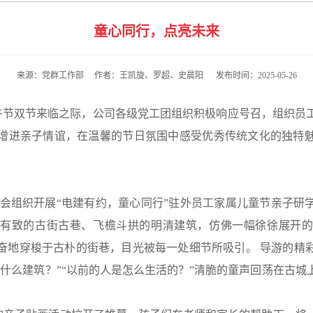
童心同行，点亮未来
来源：党群工作部 作者：王凯旋、罗超、史晨阳 发布时间：2025-05-26
端午节双节来临之际，公司各级党工团组织积极响应号召，组织员
增进亲子情谊，在温馨的节日氛围中感受优秀传统文化的独特
工会组织开展“电建有约，童心同行”驻外员工家属儿童节亲子研
落有致的古街古巷、飞檐斗拱的明清建筑，仿佛一幅徐徐展开的
奋地穿梭于古朴的街巷，目光被每一处细节所吸引。 导游的精
是什么建筑？”“以前的人是怎么生活的？”清脆的童声回荡在古城