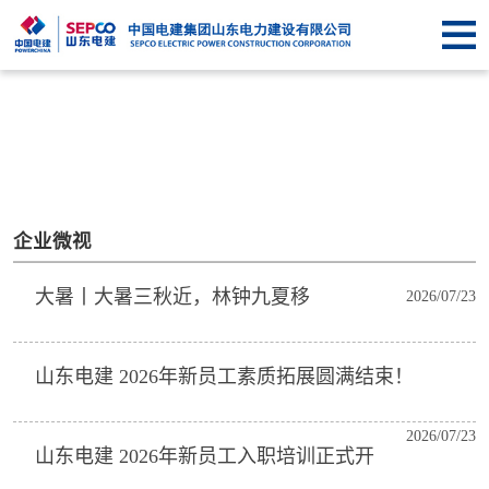
首
页
关于
SEPCO
资
讯
业
中
务
企
企业微视
心
中
业
信
大暑丨大暑三秋近，林钟九夏移
2026/07/23
心
文
息
联
山东电建 2026年新员工素质拓展圆满结束！
化
公
系
开
我
2026/07/23
山东电建 2026年新员工入职培训正式开
们