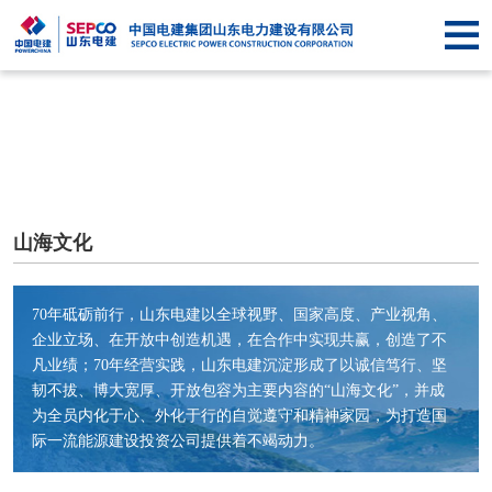
首
页
关于
SEPCO
资
讯
业
中
务
企
山海文化
心
中
业
信
70年砥砺前行，山东电建以全球视野、国家高度、产业视角、
心
文
息
联
企业立场、在开放中创造机遇，在合作中实现共赢，创造了不
凡业绩；70年经营实践，山东电建沉淀形成了以诚信笃行、坚
化
公
系
韧不拔、博大宽厚、开放包容为主要内容的“山海文化”，并成
为全员内化于心、外化于行的自觉遵守和精神家园，为打造国
开
我
际一流能源建设投资公司提供着不竭动力。
们