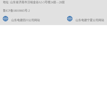
地址: 山东省济南市汉峪金谷A3-5号楼24层—28层
鲁ICP备18019065号-2
山东电建四川公司网站
山东电建宁夏公司网站