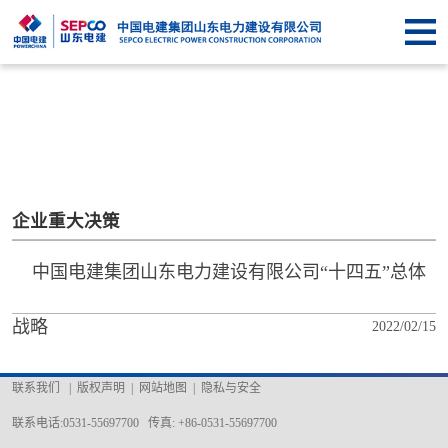
首
页
关于
SEPCO
资
讯
业
中
务
企
企业重大决策
心
中
业
信
中国电建集团山东电力建设有限公司“十四五”总体
心
文
息
联
战略
2022/02/15
化
公
系
联系我们
|
版权声明
|
网站地图
|
隐私与安全
开
我
联系电话:0531-55697700 传真: +86-0531-55697700
们