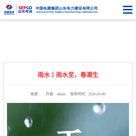
首
页
关于
SEPCO
资
讯
业
中
务
企
雨水丨雨水至，春潮生
心
中
业
信
心
文
息
联
来源： 作者：admin 发布时间：2026-03-09
化
公
系
开
我
们