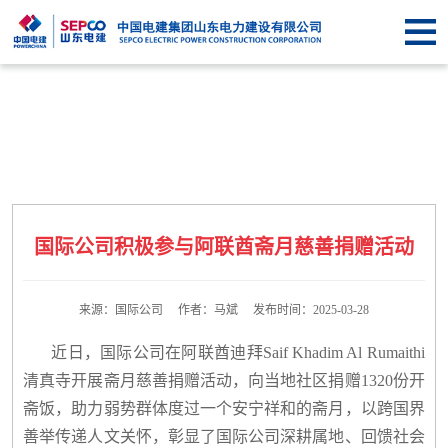
首
页
关于
SEPCO
资
讯
业
中
务
企
国际公司积极参与阿联酋斋月慈善捐赠活动
心
中
业
信
心
文
息
联
来源：国际公司 作者：马斌 发布时间：2025-03-28
化
公
系
近日，国际公司在阿联酋迪拜Saif Khadim Al Rumaithi
清真寺开展斋月慈善捐赠活动，向当地社区捐赠1320份开
开
我
斋饭，助力弱势群体度过一个安宁祥和的斋月，以跨国界
善举传递人文关怀，彰显了国际公司深耕属地、回馈社会
们