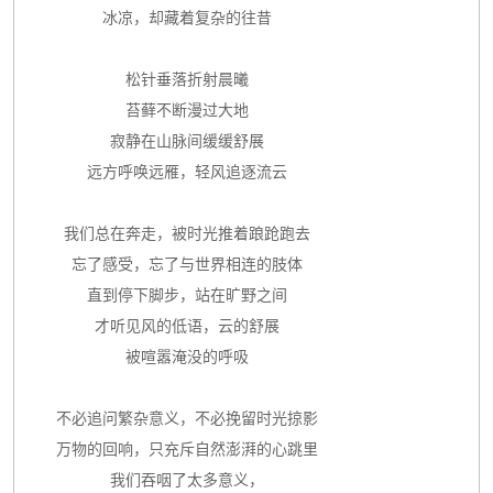
冰凉，却藏着复杂的往昔
松针垂落折射晨曦
苔藓不断漫过大地
寂静在山脉间缓缓舒展
远方呼唤远雁，轻风追逐流云
我们总在奔走，被时光推着踉跄跑去
忘了感受，忘了与世界相连的肢体
直到停下脚步，站在旷野之间
才听见风的低语，云的舒展
被喧嚣淹没的呼吸
不必追问繁杂意义，不必挽留时光掠影
万物的回响，只充斥自然澎湃的心跳里
我们吞咽了太多意义，