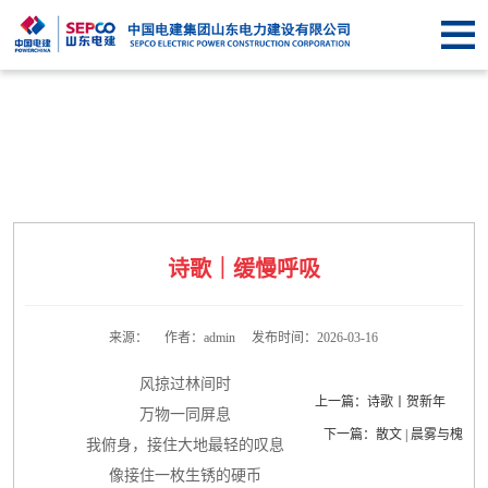
首
页
关于
SEPCO
资
讯
业
中
务
企
诗歌｜缓慢呼吸
心
中
业
信
心
文
息
联
来源： 作者：admin 发布时间：2026-03-16
化
公
系
风掠过林间时
上一篇：诗歌丨贺新年
万物一同屏息
开
我
下一篇：散文 | 晨雾与槐
我俯身，接住大地最轻的叹息
像接住一枚生锈的硬币
们