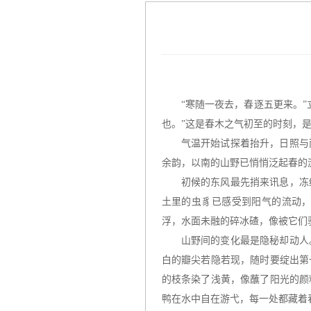
“寒随一夜去，春逐五更来。
也。”这是春木之气初至的时刻，
气温开始试探着抬升，日照与
余韵，以南的山野已悄悄泛起春的
初候的东风最先捎来讯息，冻
土里的虫豸已感受到阳气的流动
浮，水面未融的碎冰碴，像被它们
山野间的变化最是隐秘却动人
白的瓣尖若隐若现，随时要绽出第
的枝条染了浅黄，像蘸了阳光的颜
鸭在水中自在游弋，每一处都藏着