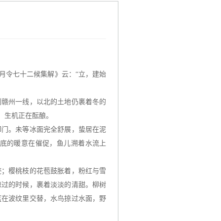
月令七十二候集解》云：“立，建始
到赣州一线，以北的土地仍裹着冬的
，生机正在酝酿。
叩门。未等冰面完全舒展，蛰居在泥
底的暖意在催促，鱼儿溯着水流上
迹；樱桃枝的花苞鼓胀着，粉红与雪
掠过的时候，裹着淡淡的清甜。柳树
蓝在波纹里交替，水鸟掠过水面，野