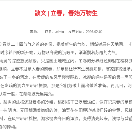
散文 | 立春，春始万物生
来源： 作者：admin 发布时间：2026-02-02
”立春以二十四节气之首的身份，携着新生的气韵，悄然铺展在天地间。《
是时序轮回的新开端，万物从冬藏的沉眠里，渐渐攒着苏醒的力气。
雨滴的踪迹愈发频繁，只是国土地域辽阔，冬春的分界线还徘徊在桂林
涟漪。立春不过是入春的前奏，却足够让所有生灵感知到，寒凉即将退场
结了一冬的河冰，在柔缓的东风里慢慢酥软，冰裂的轻响是春的第一声
，在幽暗的洞穴里轻轻振颤，那是它们为破土而出做着准备。再几日，河
驮着一般，在粼粼波光里晃荡。
。梨树的虬枝还凝着冬的冷峻，桃树枝干已泛起浅红，像在记录春的足
一抹明艳。麦田翻涌着嫩绿的浪，油菜花在田埂边铺出细碎的金黄，风
料，在风里轻轻摇摆。湖水褪去冬日的浑浊，变得清亮起来，浅绿与碧
春的悸动。