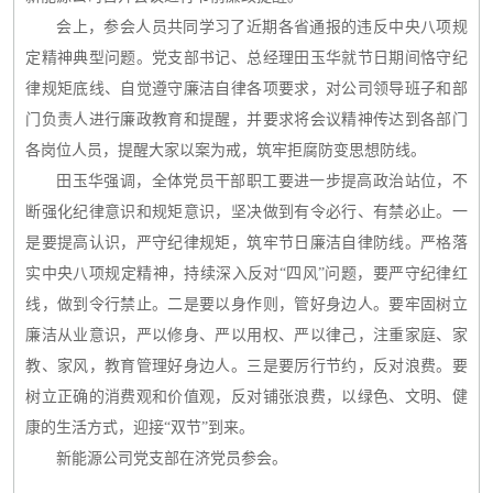
会上，参会人员共同学习了近期各省通报的违反中央八项规
定精神典型问题。党支部书记、总经理田玉华就节日期间恪守纪
律规矩底线、自觉遵守廉洁自律各项要求，对公司领导班子和部
门负责人进行廉政教育和提醒，并要求将会议精神传达到各部门
各岗位人员，提醒大家以案为戒，筑牢拒腐防变思想防线。
田玉华强调，全体党员干部职工要进一步提高政治站位，不
断强化纪律意识和规矩意识，坚决做到有令必行、有禁必止。一
是要提高认识，严守纪律规矩，筑牢节日廉洁自律防线。严格落
实中央八项规定精神，持续深入反对“四风”问题，要严守纪律红
线，做到令行禁止。二是要以身作则，管好身边人。要牢固树立
廉洁从业意识，严以修身、严以用权、严以律己，注重家庭、家
教、家风，教育管理好身边人。三是要厉行节约，反对浪费。要
树立正确的消费观和价值观，反对铺张浪费，以绿色、文明、健
康的生活方式，迎接“双节”到来。
新能源公司党支部在济党员参会。