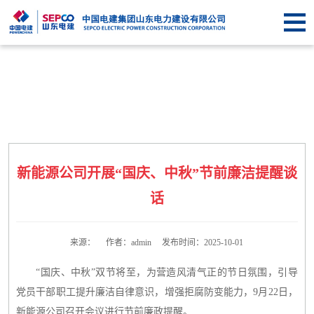
首
页
关于
SEPCO
资
讯
业
中
务
企
新能源公司开展“国庆、中秋”节前廉洁提醒谈
心
中
业
信
话
心
文
息
联
化
公
来源： 作者：admin 发布时间：2025-10-01
系
“国庆、中秋”双节将至，为营造风清气正的节日氛围，引导
开
我
党员干部职工提升廉洁自律意识，增强拒腐防变能力，9月22日，
们
新能源公司召开会议进行节前廉政提醒。