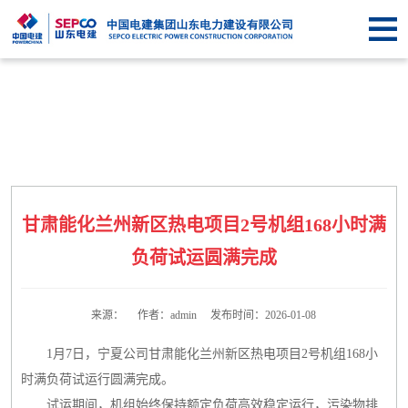
首
页
关于
SEPCO
资
讯
业
中
务
企
甘肃能化兰州新区热电项目2号机组168小时满
心
中
业
信
负荷试运圆满完成
心
文
息
联
化
公
来源： 作者：admin 发布时间：2026-01-08
系
1月7日，宁夏公司甘肃能化兰州新区热电项目2号机组168小
开
我
时满负荷试运行圆满完成。
们
试运期间，机组始终保持额定负荷高效稳定运行，污染物排