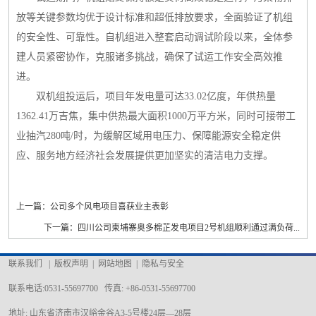
放等关键参数均优于设计标准和超低排放要求，全面验证了机组
的安全性、可靠性。自机组进入整套启动调试阶段以来，全体参
建人员紧密协作，克服诸多挑战，确保了试运工作安全高效推
进。
双机组投运后，项目年发电量可达33.02亿度，年供热量
1362.41万吉焦，集中供热最大面积1000万平方米，同时可接带工
业抽汽280吨/时，为缓解区域用电压力、保障能源安全稳定供
应、服务地方经济社会发展提供更加坚实的清洁电力支撑。
上一篇：公司多个风电项目喜获业主表彰
下一篇：四川公司柬埔寨奥多棉芷发电项目2号机组顺利通过满负荷...
联系我们
|
版权声明
|
网站地图
|
隐私与安全
联系电话:0531-55697700 传真: +86-0531-55697700
地址: 山东省济南市汉峪金谷A3-5号楼24层—28层