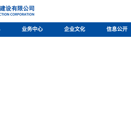
心
业务中心
企业文化
信息公开