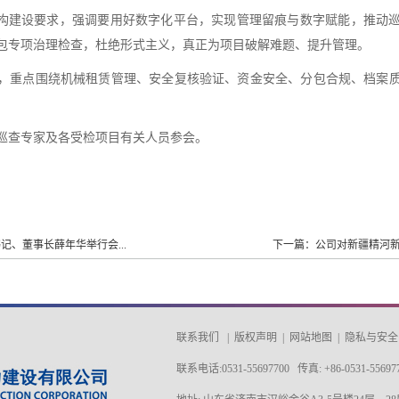
结构建设要求，强调要用好数字化平台，实现管理留痕与数字赋能，推动
包专项治理检查，杜绝形式主义，真正为项目破解难题、提升管理。
，重点围绕机械租赁管理、安全复核验证、资金安全、分包合规、档案
巡查专家及各受检项目有关人员参会。
、董事长薛年华举行会...
下一篇：公司对新疆精河新
联系我们
|
版权声明
|
网站地图
|
隐私与安全
联系电话:0531-55697700 传真: +86-0531-55697