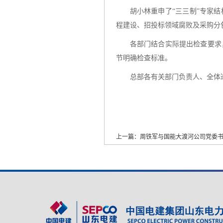
胡小林重申了“三三制”专家
程建设、招投标领域腐败及采购分
各部门结合实际提出检查要求
节明确检查标准。
总部各有关部门负责人、全体
上一篇：周铁军与国能大渡河公司党委书记