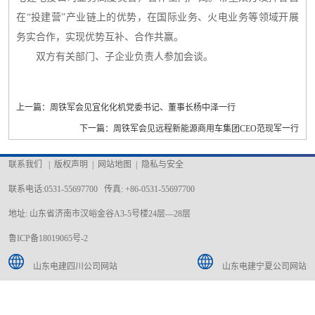
在“投建营”产业链上的优势，在国际业务、火电业务等领域开展
务实合作，实现优势互补、合作共赢。
双方有关部门、子企业负责人参加会谈。
上一篇：周铁军会见宜化化机党委书记、董事长杨中泽一行
下一篇：周铁军会见远程新能源商用车集团CEO范现军一行
联系我们
|
版权声明
|
网站地图
|
隐私与安全
联系电话:0531-55697700 传真: +86-0531-55697700
地址: 山东省济南市汉峪金谷A3-5号楼24层—28层
鲁ICP备18019065号-2
山东电建四川公司网站
山东电建宁夏公司网站