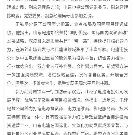
理姚宏民，副总经理冯力鸿；电建电投公司党委委员、副总经理
陈晓睿，党委委员、副总经理吴寿山参加会谈。
周铁军介绍了公司历史沿革、业务布局及国际项目建设成
绩。他指出，山东电建始终坚持“国际优先、国际国内双轮驱动”
发展战略，深度融入高质量共建“一带一路”，持续提升核心竞争
力，在海外市场开发与项目建设领域积累了丰富经验。电建电投
公司是中国电建集团重要的能源电力投资平台，综合实力雄厚、
行业优势突出，双方业务互补性强、合作潜力巨大。希望双方进
一步加强沟通交流，增进战略互信，发挥各自优势，开展全方
位、深层次、多维度合作，携手实现更高水平互利共赢。
郭万红对周铁军一行到访表示欢迎，介绍了电建电投公司发
展历程、战略布局及重点项目推进情况。他指出，近年来，电建
电投公司着力打造电源投资商、电力运维商、售电服务商、技术
支持商“四位一体”、具有较强竞争力的质量效益型综合能源投融
资运营企业。山东电建在国际化、实体化方向发展成果显著，与
电建电投公司业务高度契合，合作空间广阔。希望双方发挥各自