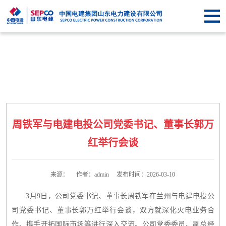
首
页
关于
SEPCO
资
讯
业
中
务
企
周铁军与电建电投公司党委书记、董事长郭万
心
中
业
信
红举行会谈
心
文
息
联
化
公
来源： 作者：admin 发布时间：2026-03-10
系
3月9日，公司党委书记、董事长周铁军在兰州与电建电投公
开
我
司党委书记、董事长郭万红举行会谈，双方就深化火电业务合
们
作、携手开拓国际市场等进行深入交流。公司党委委员、副总经