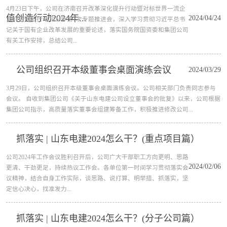
4月23日下午，公司在济南召开改革深化提升行动暨对标世界一流企
值创造行动2024年...
2024/04/24
业价值创造行动2024年第1次专题推进会，深入学习贯彻习近平总书
记关于国有企业改革发展的重要论述，落实国务院国资委和集团公司
有关工作安排，总结公司...
公司组织召开本级董事会桌面演练会议
2024/03/29
3月29日，公司组织召开本级董事会桌面演练会议。公司相关部门负责同志参与
会议。 自收到集团公司《关于山东电建公司设立董事会的批复》以来，公司根据
集团公司指示，高质量落实董事会组建筹备工作，积极推进修改公司...
抓落实 | 山东电建2024怎么干？(重点项目篇）
公司2024年工作会议胜利召开后，公司广大干部职工方向更明、思路
2024/02/06
更清、干劲更足，持续热议工作会。各单位第一时间学习贯彻落实会
议精神，结合自身工作实际，谈思路、说打算、明举措、抓落实，坚
定信心决心，找准发力...
抓落实 | 山东电建2024怎么干？(分子公司篇）