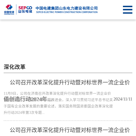
首
页
关于
SEPCO
资
讯
业
中
务
企
深化改革
心
中
业
信
公司召开改革深化提升行动暨对标世界一流企业价
心
文
息
联
11月9日，公司在济南召开改革深化提升行动暨对标世界一流企业价
值创造行动2024年...
2024/11/11
值创造行动2024年第二次专题推进会，深入学习贯彻习近平总书记关
化
公
系
于国有企业改革发展的重要论述，落实国务院国资委国企改革深化提
升行动2024年第3次专题...
开
我
公司召开改革深化提升行动暨对标世界一流企业价
们