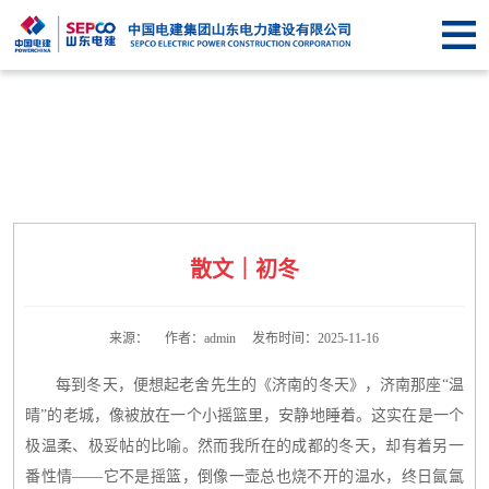
首
页
关于
SEPCO
资
讯
业
中
务
企
散文｜初冬
心
中
业
信
心
文
息
联
来源： 作者：admin 发布时间：2025-11-16
化
公
系
每到冬天，便想起老舍先生的《济南的冬天》，济南那座“温
晴”的老城，像被放在一个小摇篮里，安静地睡着。这实在是一个
开
我
极温柔、极妥帖的比喻。然而我所在的成都的冬天，却有着另一
番性情——它不是摇篮，倒像一壶总也烧不开的温水，终日氤氲
们