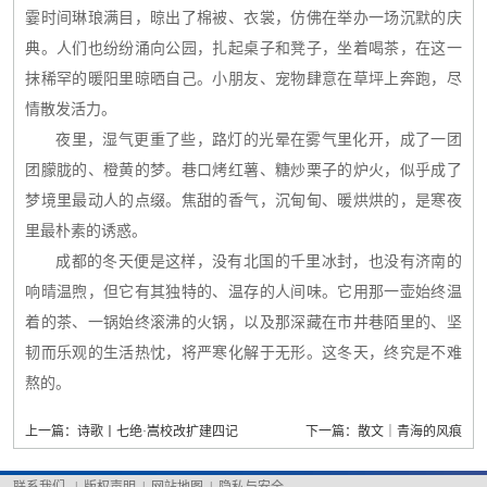
霎时间琳琅满目，晾出了棉被、衣裳，仿佛在举办一场沉默的庆
典。人们也纷纷涌向公园，扎起桌子和凳子，坐着喝茶，在这一
抹稀罕的暖阳里晾晒自己。小朋友、宠物肆意在草坪上奔跑，尽
情散发活力。
夜里，湿气更重了些，路灯的光晕在雾气里化开，成了一团
团朦胧的、橙黄的梦。巷口烤红薯、糖炒栗子的炉火，似乎成了
梦境里最动人的点缀。焦甜的香气，沉甸甸、暖烘烘的，是寒夜
里最朴素的诱惑。
成都的冬天便是这样，没有北国的千里冰封，也没有济南的
响晴温煦，但它有其独特的、温存的人间味。它用那一壶始终温
着的茶、一锅始终滚沸的火锅，以及那深藏在市井巷陌里的、坚
韧而乐观的生活热忱，将严寒化解于无形。这冬天，终究是不难
熬的。
上一篇：诗歌丨七绝·嵩校改扩建四记
下一篇：散文｜青海的风痕