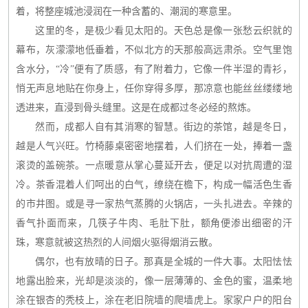
着，将整座城池浸润在一种含蓄的、潮润的寒意里。
这里的冬，是极少看见太阳的。天色总是像一张愁云织就的
幕布，灰濛濛地低垂着，不似北方的天那般高远肃杀。空气里饱
含水分，“冷”便有了质感，有了附着力，它像一件半湿的青衫，
悄无声息地贴在你身上，任你穿得多厚，那凉意也能丝丝缕缕地
透进来，直浸到骨头缝里。这是在成都过冬必经的熬炼。
然而，成都人自有其消寒的智慧。街边的茶馆，越是冬日，
越是人气兴旺。竹椅藤桌密密地摆着，人们挤在一处，捧着一盏
滚烫的盖碗茶。一点暖意从掌心蔓延开去，便足以对抗周遭的湿
冷。茶香混着人们呵出的白气，缭绕在檐下，构成一幅活色生香
的市井图。或是寻一家热气蒸腾的火锅店，一头扎进去。辛辣的
香气扑面而来，几筷子牛肉、毛肚下肚，额角便渗出细密的汗
珠，寒意就被这热烈的人间烟火驱得烟消云散。
偶尔，也有放晴的日子。那真是全城的一件大事。太阳怯怯
地露出脸来，光却是淡淡的，像一层薄薄的、金色的蜜，温柔地
涂在银杏的秃枝上，涂在老旧院墙的爬墙虎上。家家户户的阳台