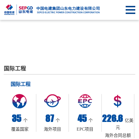
首
页
关于
SEPCO
资
讯
业
中
务
企
国际工程
心
中
业
信
国际工程
心
文
息
联
化
公
系
35
87
45
226.6
个
个
个
亿美
开
我
元
覆盖国家
海外项目
EPC项目
海外合同总额
们