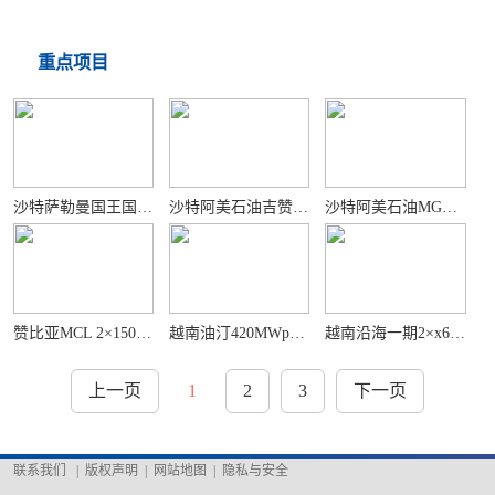
重点项目
沙特萨勒曼国王国际综合港务设施项目
沙特阿美石油吉赞3850Mw油气化联合循环电站项目
沙特阿美石油MGS燃气增压站
赞比亚MCL 2×150MW燃煤电站项目
越南油汀420MWp光伏发电项目
越南沿海一期2×x622Mw三期2×622MW超临界燃煤电站工程
上一页
1
2
3
下一页
联系我们
|
版权声明
|
网站地图
|
隐私与安全