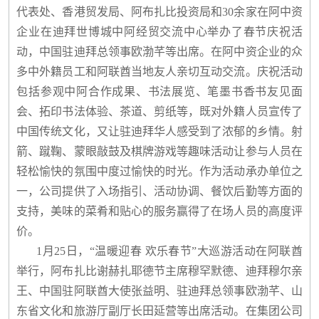
代表处、香港贸发局、阿布扎比投资局和30余家在阿中资
企业在迪拜世博城中阿经贸交流中心举办了春节庆祝活
动，中国驻迪拜总领事欧渤芊等出席。在阿中资企业的众
多中外籍员工和阿联酋当地友人亲切互动交流。庆祝活动
包括参观中阿合作成果、书法展览、笔墨书香书友见面
会、拓印书法体验、茶道、剪纸等，既对外籍人员宣传了
中国传统文化，又让驻迪拜华人感受到了浓郁的乡情。射
箭、蹴鞠、蒙眼敲鼓及棋牌游戏等趣味活动让参与人员在
轻松愉快的氛围中度过愉快的时光。作为活动承办单位之
一，公司提供了入场指引、活动协调、餐饮后勤等方面的
支持，美味的菜肴和贴心的服务赢得了在场人员的高度评
价。
1月25日，“温暖迎春 欢乐春节”大巡游活动在阿联酋
举行，阿布扎比谢赫扎耶德节主席穆罕默德、迪拜穆尔亲
王、中国驻阿联酋大使张益明、驻迪拜总领事欧渤芊、山
东省文化和旅游厅副厅长田延营等出席活动。在集团公司