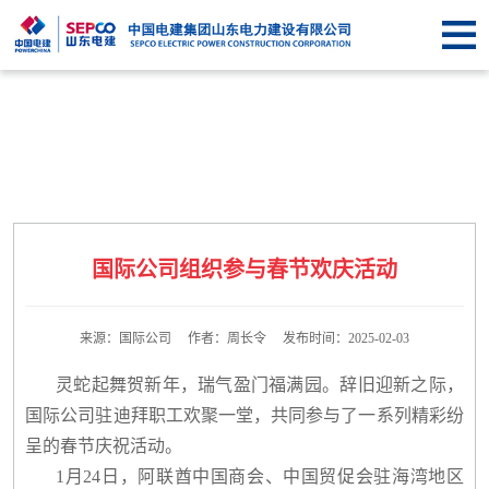
首
页
关于
SEPCO
资
讯
业
中
务
企
国际公司组织参与春节欢庆活动
心
中
业
信
心
文
息
联
来源：国际公司 作者：周长令 发布时间：2025-02-03
化
公
系
灵蛇起舞贺新年，瑞气盈门福满园。辞旧迎新之际，
国际公司驻迪拜职工欢聚一堂，共同参与了一系列精彩纷
开
我
呈的春节庆祝活动。
1月24日，阿联酋中国商会、中国贸促会驻海湾地区
们