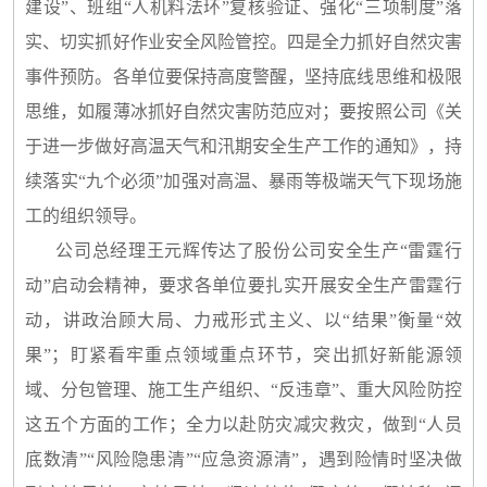
建设”、班组“人机料法环”复核验证、强化“三项制度”落
实、切实抓好作业安全风险管控。四是全力抓好自然灾害
事件预防。各单位要保持高度警醒，坚持底线思维和极限
思维，如履薄冰抓好自然灾害防范应对；要按照公司《关
于进一步做好高温天气和汛期安全生产工作的通知》，持
续落实“九个必须”加强对高温、暴雨等极端天气下现场施
工的组织领导。
公司总经理王元辉传达了股份公司安全生产“雷霆行
动”启动会精神，要求各单位要扎实开展安全生产雷霆行
动，讲政治顾大局、力戒形式主义、以“结果”衡量“效
果”；盯紧看牢重点领域重点环节，突出抓好新能源领
域、分包管理、施工生产组织、“反违章”、重大风险防控
这五个方面的工作；全力以赴防灾减灾救灾，做到“人员
底数清”“风险隐患清”“应急资源清”，遇到险情时坚决做