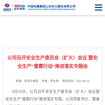
首
页
关于
SEPCO
资
讯
业
中
务
企
公司召开安全生产委员会（扩大）会议 暨安
心
中
业
信
全生产“雷霆行动”推进落实专题会
心
文
息
联
化
公
来源：安全环保部 作者：李大帅 发布时间：2025-08-20
系
8月20日，公司召开安全生产委员会（扩大）会议暨
开
我
安全生产“雷霆行动”推进落实专题。公司党委书记、董事
们