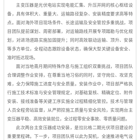
主变压器是光伏电站实现电能汇集、升压并网的核心枢纽设
备，具有体积大、重量大、运输路径复杂、安装精度要求高等特
点。面对海外项目现场条件、长途运输及安全管控多重挑战，项
目团队提前谋划、周密部署，对运输路线开展专项踏勘与优化规
划，对进场道路实施加固提升；同时高效联动运输、顶升、安装
等多方单位，全程动态跟踪设备状态，确保大型关键设备安全、
准时抵达现场。
面对当地斋月期间特殊作息与施工组织双重挑战，项目团队
合理调整作业安排，在尊重当地习俗的同时，坚守岗位、攻坚克
难，全力保障施工进度与安全质量。安装作业中，项目部严格执
行施工技术标准与安全管理规定，对基础复核、精确定位、附件
安装、接线准备等关键工序实施全过程精细化管控。技术与管理
人员全程旁站监督，从严把控施工质量与安全风险，实现两台主
变压器平稳、高效安装就位，全过程零安全事故、零质量问题。
此次两台主变压器成功安装，是拉比格二期光伏项目建设的
重要里程碑。下一步，项目团队将以此为契机，全速推进电气设