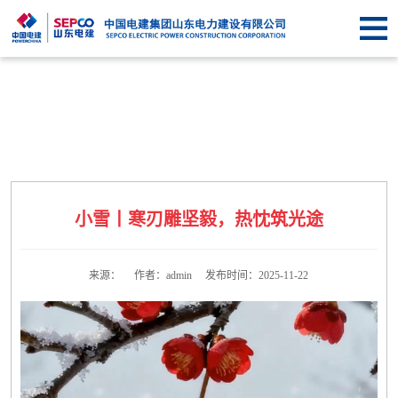
首
页
关于
SEPCO
资
讯
业
中
务
企
小雪丨寒刃雕坚毅，热忱筑光途
心
中
业
信
心
文
息
联
来源： 作者：admin 发布时间：2025-11-22
化
公
系
开
我
们